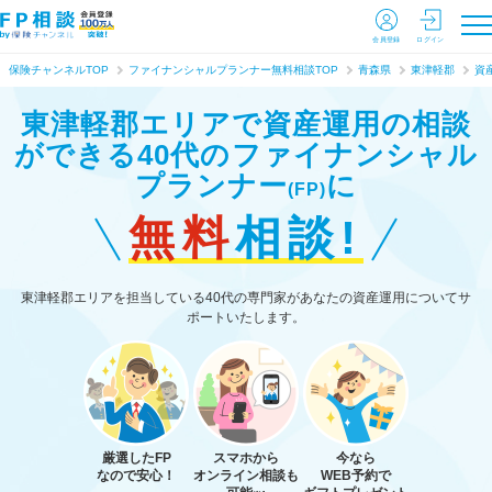
会員登録
ログイン
保険チャンネルTOP
ファイナンシャルプランナー無料相談TOP
青森県
東津軽郡
資
東津軽郡エリアで資産運用の相談
ができる
40代のファイナンシャル
プランナー
に
(FP)
無料
相談!
東津軽郡エリアを担当している40代の専門家があなたの資産運用についてサ
ポートいたします。
厳選したFP
スマホから
今なら
なので安心！
オンライン相談も
WEB予約で