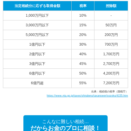
法定相続分に応ずる取得金額
税率
控除額
1,000万円以下
10%
-
3,000万円以下
15%
50万円
5,000万円以下
20%
200万円
1億円以下
30%
700万円
2億円以下
40%
1,700万円
3億円以下
45%
2,700万円
6億円以下
50%
4,200万円
6億円超
55%
7,200万円
出典：相続税の税率（国税庁）
https://www.nta.go.jp/taxes/shiraberu/taxanswer/sozoku/4155.htm
こんなに難しい相続…
だからお金のプロに相談！