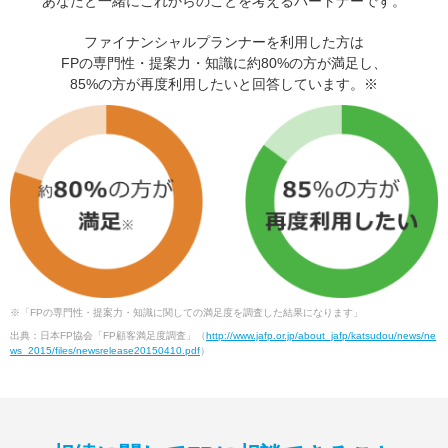
あなたと一緒にこれからのことを考えるパートナーです。
ファイナンシャルプランナーを利用した方は
FPの専門性・提案力・知識に約80%の方が満足し、
85%の方が再度利用したいと回答しています。※
※「FPの専門性・提案力・知識に関しての満足度を調査した結果になります」
出典：日本FP協会「FP顧客満足度調査」（
http://www.jafp.or.jp/about_jafp/katsudou/news/ne
ws_2015/files/newsrelease20150410.pdf
）