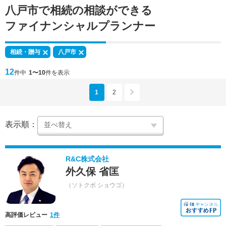
八戸市で
相続の相談
ができる
ファイナンシャルプランナー
相続・贈与
八戸市
12
件中
1〜10
件を表示
1
2
表示順：
R&C株式会社
外久保 省匡
（ソトクボ ショウゴ）
高評価レビュー
1件