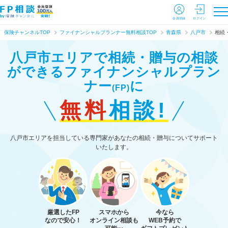
会員登録
ログイン
保険チャンネルTOP
ファイナンシャルプランナー無料相談TOP
青森県
八戸市
相続
八戸市エリアで相続・贈与の相談
ができる
ファイナンシャルプラン
ナー
に
(FP)
無料
相談!
八戸市エリアを担当している専門家があなたの相続・贈与についてサポート
いたします。
厳選したFP
スマホから
今なら
なので安心！
オンライン相談も
WEB予約で