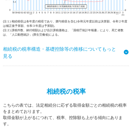
(注１) 相続税収は各年度の税収であり、贈与税収を含む(令和元年度以前は決算額、令和２年度
は補正後予算額、令和３年度は予算額)。
(注２) 課税件数、納付税額および合計課税価格は、「国税庁統計年報書」により、死亡者数
は、「人口動態統計」(厚生労働省)による。
相続税の税率構造・基礎控除等の推移についてもっと
見る
相続税の税率
こちらの表では、法定相続分に応ずる取得金額ごとの相続税の税率
をまとめております。
取得金額が上がるにつれて、税率、控除額も上がる傾向にありま
す。