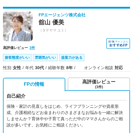
FPエージェンツ株式会社
舘山 優美
（タテヤマ ユミ）
高評価レビュー
3件
接客態度がいい
雰囲気がいい
提案力がある
性別
女性
年代
30代
経験年数
8年
オンライン相談
対応
高評価レビュー
FPの情報
(3件)
自己紹介
保険・家計の見直しをはじめ、ライフプランニングや資産形
成、介護相続などお金まわりのさまざまなお悩みを一緒に解決
しませんか？育休中や子育て真っただ中のママさんからのご相
談が多いです。お気軽にご相談ください。