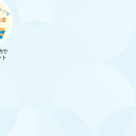
約で
ント