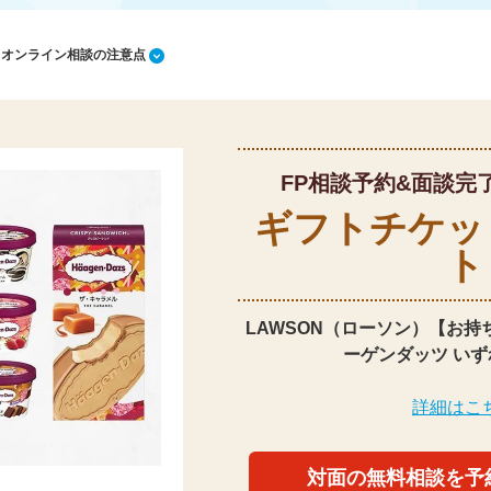
1 オンライン相談の注意点
FP相談予約&面談完
ギフトチケッ
ト
LAWSON（ローソン）【お持
ーゲンダッツ いず
詳細はこ
対面の無料相談を予