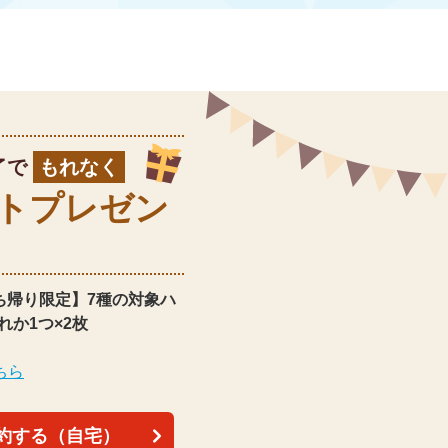
了で
もれなく
ト
プレゼン
ち帰り限定】
7種の対象ハ
れか1つ×2枚
ちら
約する（自宅）