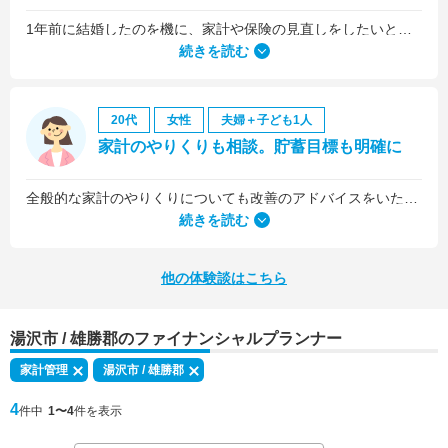
1年前に結婚したのを機に、家計や保険の見直しをしたいと思っていましたが、夫がお金に無頓着どころか、使ってナンボというタイプで、１年間なかなか聞き入れてもらえませんでした。
続きを読む
20代
女性
夫婦＋子ども1人
家計のやりくりも相談。貯蓄目標も明確に
全般的な家計のやりくりについても改善のアドバイスをいただきました。
続きを読む
他の体験談はこちら
湯沢市 / 雄勝郡のファイナンシャルプランナー
家計管理
湯沢市 / 雄勝郡
4
件中
1〜4
件を表示