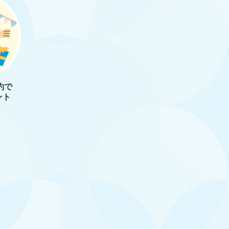
約で
ント