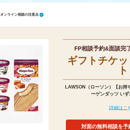
1 オンライン相談の注意点
FP相談予約&面談完
ギフトチケッ
ト
LAWSON（ローソン）【お持
ーゲンダッツ いず
詳細はこ
対面の無料相談を予