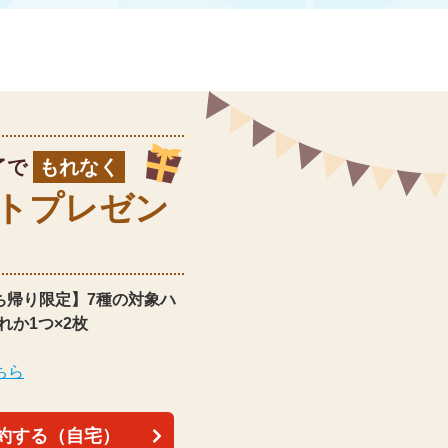
了で
もれなく
ト
プレゼン
ち帰り限定】
7種の対象ハ
れか1つ×2枚
ちら
約する（自宅）