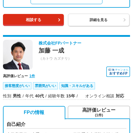
相談する
詳細を見る
株式会社FPパートナー
加藤 一成
（カトウ カズナリ）
高評価レビュー
1件
接客態度がいい
雰囲気がいい
知識・スキルがある
性別
男性
年代
40代
経験年数
15年
オンライン相談
対応
高評価レビュー
FPの情報
(1件)
自己紹介