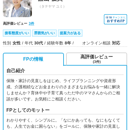
（タテヤマ ユミ）
高評価レビュー
3件
接客態度がいい
雰囲気がいい
提案力がある
性別
女性
年代
30代
経験年数
8年
オンライン相談
対応
高評価レビュー
FPの情報
(3件)
自己紹介
保険・家計の見直しをはじめ、ライフプランニングや資産形
成、介護相続などお金まわりのさまざまなお悩みを一緒に解決
しませんか？育休中や子育て真っただ中のママさんからのご相
談が多いです。お気軽にご相談ください。
FPとしてのモットー
わかりやすく、シンプルに。「なにかあっても、なにもなくて
も、人生でお金に困らない」をゴールに、保険や家計の見直し