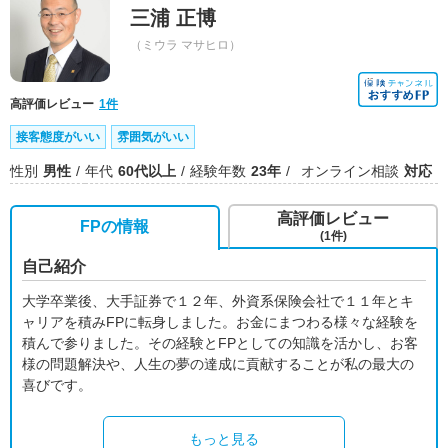
三浦 正博
（ミウラ マサヒロ）
高評価レビュー
1件
接客態度がいい
雰囲気がいい
性別
男性
年代
60代以上
経験年数
23年
オンライン相談
対応
高評価レビュー
FPの情報
(1件)
自己紹介
大学卒業後、大手証券で１２年、外資系保険会社で１１年とキ
ャリアを積みFPに転身しました。お金にまつわる様々な経験を
積んで参りました。その経験とFPとしての知識を活かし、お客
様の問題解決や、人生の夢の達成に貢献することが私の最大の
喜びです。
もっと見る