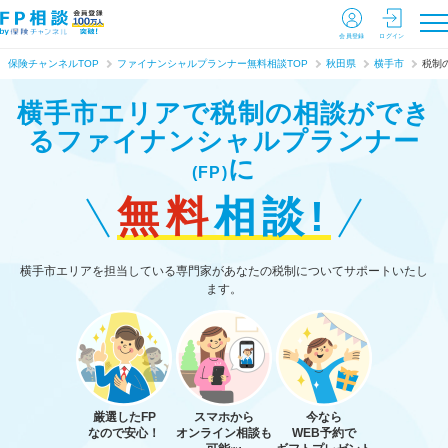
会員登録
ログイン
保険チャンネルTOP
ファイナンシャルプランナー無料相談TOP
秋田県
横手市
税制
横手市エリアで税制の相談ができ
る
ファイナンシャルプランナー
に
(FP)
無料
相談!
横手市エリアを担当している専門家があなたの税制についてサポートいたし
ます。
厳選したFP
スマホから
今なら
なので安心！
オンライン相談も
WEB予約で