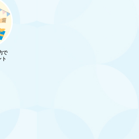
約で
ント