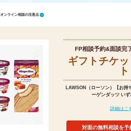
1 オンライン相談の注意点
FP相談予約&面談完
ギフトチケッ
ト
LAWSON（ローソン）【お持
ーゲンダッツ いず
詳細はこ
対面の無料相談を予