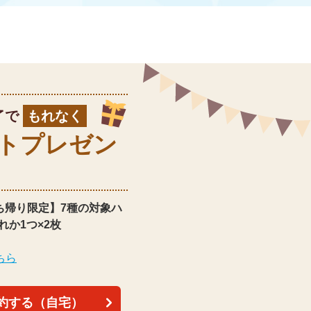
了で
もれなく
ト
プレゼン
ち帰り限定】
7種の対象ハ
れか1つ×2枚
ちら
約する（自宅）