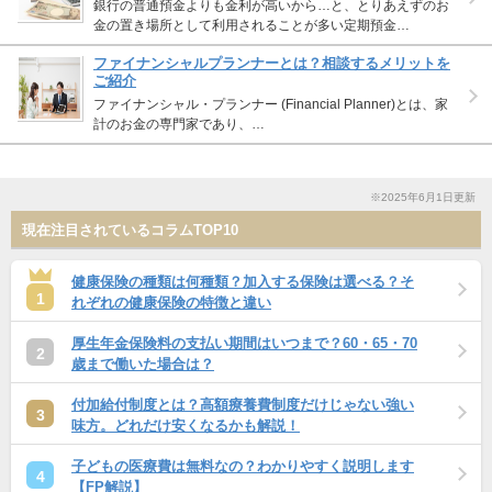
銀行の普通預金よりも金利が高いから…と、とりあえずのお
金の置き場所として利用されることが多い定期預金…
ファイナンシャルプランナーとは？相談するメリットを
ご紹介
ファイナンシャル・プランナー (Financial Planner)とは、家
計のお金の専門家であり、…
※2025年6月1日更新
現在注目されているコラムTOP10
健康保険の種類は何種類？加入する保険は選べる？そ
1
れぞれの健康保険の特徴と違い
厚生年金保険料の支払い期間はいつまで？60・65・70
2
歳まで働いた場合は？
付加給付制度とは？高額療養費制度だけじゃない強い
3
味方。どれだけ安くなるかも解説！
子どもの医療費は無料なの？わかりやすく説明します
4
【FP解説】