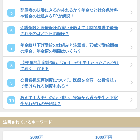
配偶者の扶養に入るか外れるか？年金など社会保険料
5
や税金の仕組みをFPが解説！
介護保険と医療保険の違いを教えて！訪問看護で優先
6
されるのはどちらの保険？
年金繰り下げ受給の仕組みと注意点。70歳で受給開始
7
の場合、年金額の増額はいくら？
【FP解説】家計簿は「項目」がキモ！たったこれだけ
8
で続く、貯まる
公費負担医療制度について。医療を全額「公費負担」
9
で受けられる制度もある？
教えて！大学生のお小遣い、実家から通う学生と下宿
10
生それぞれの平均は？
注目されているキーワード
2000万
1000万円