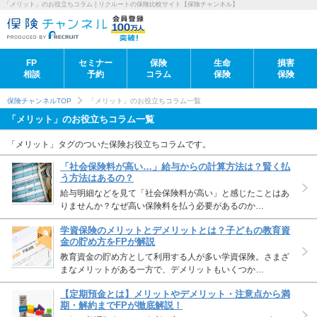
「メリット」のお役立ちコラム | リクルートの保険比較サイト【保険チャンネル】
FP
セミナー
保険
生命
損害
相談
予約
コラム
保険
保険
保険チャンネルTOP
「メリット」のお役立ちコラム一覧
「メリット」のお役立ちコラム一覧
「メリット」タグのついた保険お役立ちコラムです。
「社会保険料が高い…」給与からの計算方法は？賢く払
う方法はあるの？
給与明細などを見て「社会保険料が高い」と感じたことはあ
りませんか？なぜ高い保険料を払う必要があるのか…
学資保険のメリットとデメリットとは？子どもの教育資
金の貯め方をFPが解説
教育資金の貯め方として利用する人が多い学資保険。さまざ
まなメリットがある一方で、デメリットもいくつか…
【定期預金とは】メリットやデメリット・注意点から満
期・解約までFPが徹底解説！