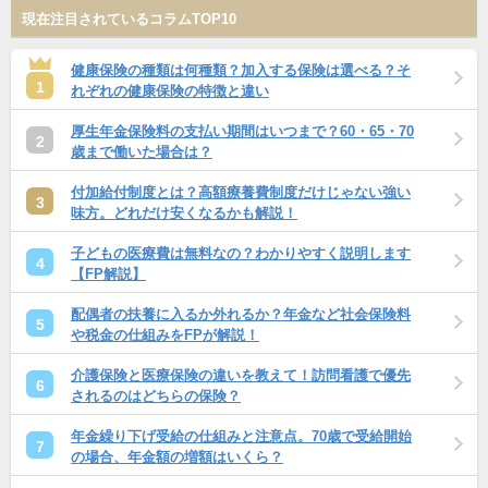
現在注目されているコラムTOP10
健康保険の種類は何種類？加入する保険は選べる？そ
1
れぞれの健康保険の特徴と違い
厚生年金保険料の支払い期間はいつまで？60・65・70
2
歳まで働いた場合は？
付加給付制度とは？高額療養費制度だけじゃない強い
3
味方。どれだけ安くなるかも解説！
子どもの医療費は無料なの？わかりやすく説明します
4
【FP解説】
配偶者の扶養に入るか外れるか？年金など社会保険料
5
や税金の仕組みをFPが解説！
介護保険と医療保険の違いを教えて！訪問看護で優先
6
されるのはどちらの保険？
年金繰り下げ受給の仕組みと注意点。70歳で受給開始
7
の場合、年金額の増額はいくら？