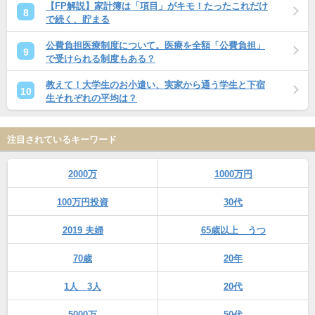
【FP解説】家計簿は「項目」がキモ！たったこれだけ
8
で続く、貯まる
公費負担医療制度について。医療を全額「公費負担」
9
で受けられる制度もある？
教えて！大学生のお小遣い、実家から通う学生と下宿
10
生それぞれの平均は？
注目されているキーワード
2000万
1000万円
100万円投資
30代
2019 夫婦
65歳以上 うつ
70歳
20年
1人 3人
20代
5000万
50代