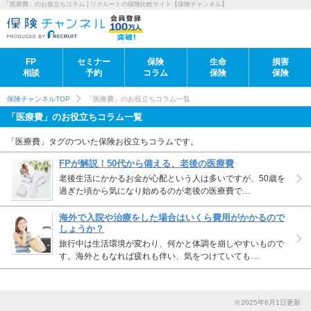
「医療費」のお役立ちコラム | リクルートの保険比較サイト【保険チャンネル】
FP
セミナー
保険
生命
損害
相談
予約
コラム
保険
保険
保険チャンネルTOP
「医療費」のお役立ちコラム一覧
「医療費」のお役立ちコラム一覧
「医療費」タグのついた保険お役立ちコラムです。
FPが解説！50代から備える、老後の医療費
老後生活にかかるお金が心配という人は多いですが、50歳を
過ぎた頃から気になり始めるのが老後の医療費で…
海外で入院や治療をした場合はいくら費用がかかるので
しょうか？
旅行中は生活環境が変わり、何かと体調を崩しやすいもので
す。海外ともなれば疲れも伴い、気をつけていても…
※2025年6月1日更新