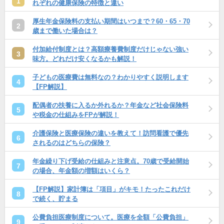
1
れぞれの健康保険の特徴と違い
厚生年金保険料の支払い期間はいつまで？60・65・70
2
歳まで働いた場合は？
付加給付制度とは？高額療養費制度だけじゃない強い
3
味方。どれだけ安くなるかも解説！
子どもの医療費は無料なの？わかりやすく説明します
4
【FP解説】
配偶者の扶養に入るか外れるか？年金など社会保険料
5
や税金の仕組みをFPが解説！
介護保険と医療保険の違いを教えて！訪問看護で優先
6
されるのはどちらの保険？
年金繰り下げ受給の仕組みと注意点。70歳で受給開始
7
の場合、年金額の増額はいくら？
【FP解説】家計簿は「項目」がキモ！たったこれだけ
8
で続く、貯まる
公費負担医療制度について。医療を全額「公費負担」
9