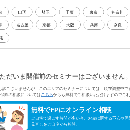
台
山形
埼玉
千葉
東京
神奈川
阜
名古屋
京都
大阪
兵庫
奈良
縄
ただいま開催前のセミナーはございません
し訳ございませんが、このエリアのセミナーについては、現在調整中で
・保険の相談については
こちら
からも無料でご相談いただけますのでご
無料でFPにオンライン相談
ご自宅で過ごす時間が多い今、お金に関する不安や保
見直しをご自宅から相談。