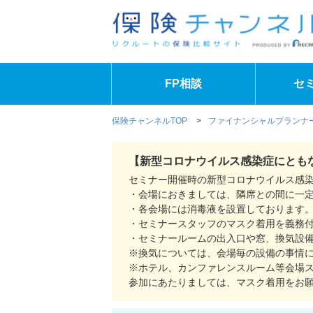
FP相談
セ
保険チャンネルTOP
>
ファイナンシャルプランナー
【新型コロナウイルス感染症にとも
セミナー開催時の新型コロナウイルス感
・会場におきましては、隣席との間に一
・各会場には消毒液を設置しております
・セミナースタッフのマスク着用を義務
・セミナールームの出入口や窓、換気設
※換気については、会場毎の設備の事情
※ホテル、カンファレンスルーム等会場
参加にあたりましては、マスク着用をお