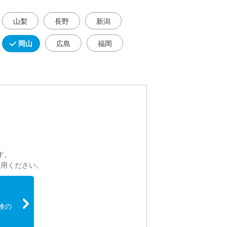
山梨
長野
新潟
岡山
広島
福岡
。
す。
利用ください。
険の