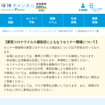
リクルートIDで
会員登録
ログイン
FP
セミナー
保険
生命
損害
相談
予約
コラム
保険
保険
保険チャンネルTOP
ファイナンシャルプランナー無料相談TOP
石川のセミナー一覧
【新型コロナウイルス感染症にともなうセミナー開催について】
セミナー開催時の新型コロナウイルス感染症について以下対策を行っており
ます。
・会場におきましては、隣席との間に一定スペースを確保しております。
・各会場には消毒液を設置しております。来場時にご使用ください。
・セミナースタッフのマスク着用を義務付けております。
・セミナールームの出入口や窓、換気設備により換気を行います。
※換気については、会場毎の設備の事情により異なります。
※ホテル、カンファレンスルーム等会場スタッフのマスク在庫がない場合は
ご容赦ください。
参加にあたりましては、マスク着用をお願いしております。また、体調がす
ぐれない方のご参加はお控えください。