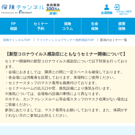
リクルートIDで
会員登録
ログイン
FP
セミナー
保険
生命
損害
相談
予約
コラム
保険
保険
保険チャンネルTOP
ファイナンシャルプランナー無料相談TOP
新潟のセミナー一覧
【新型コロナウイルス感染症にともなうセミナー開催について】
セミナー開催時の新型コロナウイルス感染症について以下対策を行っており
ます。
・会場におきましては、隣席との間に一定スペースを確保しております。
・各会場には消毒液を設置しております。来場時にご使用ください。
・セミナースタッフのマスク着用を義務付けております。
・セミナールームの出入口や窓、換気設備により換気を行います。
※換気については、会場毎の設備の事情により異なります。
※ホテル、カンファレンスルーム等会場スタッフのマスク在庫がない場合は
ご容赦ください。
参加にあたりましては、マスク着用をお願いしております。また、体調がす
ぐれない方のご参加はお控えください。