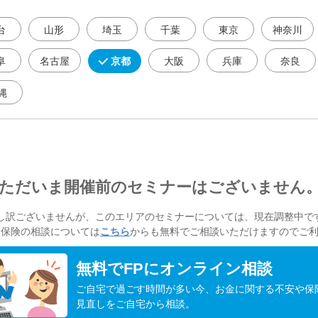
台
山形
埼玉
千葉
東京
神奈川
阜
名古屋
京都
大阪
兵庫
奈良
縄
ただいま開催前のセミナーはございません
し訳ございませんが、このエリアのセミナーについては、現在調整中で
・保険の相談については
こちら
からも無料でご相談いただけますのでご
無料でFPにオンライン相談
ご自宅で過ごす時間が多い今、お金に関する不安や保
見直しをご自宅から相談。