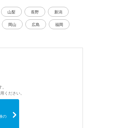
山梨
長野
新潟
岡山
広島
福岡
。
す。
利用ください。
険の