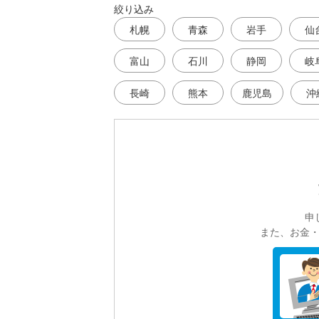
絞り込み
札幌
青森
岩手
仙
富山
石川
静岡
岐
長崎
熊本
鹿児島
沖
申
また、お金