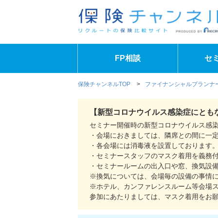
FP相談
セ
保険チャンネルTOP
>
ファイナンシャルプランナー
【新型コロナウイルス感染症にとも
セミナー開催時の新型コロナウイルス感
・会場におきましては、隣席との間に一
・各会場には消毒液を設置しております
・セミナースタッフのマスク着用を義務
・セミナールームの出入口や窓、換気設
※換気については、会場毎の設備の事情
※ホテル、カンファレンスルーム等会場
参加にあたりましては、マスク着用をお