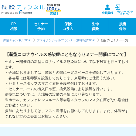
リクルートIDで
会員登録
ログイン
FP
セミナー
保険
生命
損害
相談
予約
コラム
保険
保険
保険チャンネルTOP
ファイナンシャルプランナー無料相談TOP
仙台のセミナー一覧
【新型コロナウイルス感染症にともなうセミナー開催について】
セミナー開催時の新型コロナウイルス感染症について以下対策を行っており
ます。
・会場におきましては、隣席との間に一定スペースを確保しております。
・各会場には消毒液を設置しております。来場時にご使用ください。
・セミナースタッフのマスク着用を義務付けております。
・セミナールームの出入口や窓、換気設備により換気を行います。
※換気については、会場毎の設備の事情により異なります。
※ホテル、カンファレンスルーム等会場スタッフのマスク在庫がない場合は
ご容赦ください。
参加にあたりましては、マスク着用をお願いしております。また、体調がす
ぐれない方のご参加はお控えください。