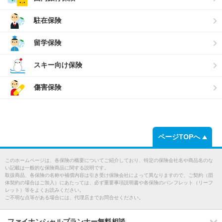
駐在保険
留学保険
スキー向け保険
傷害保険
ページTOPへ
このホームページは、各保険の概要についてご紹介しており、特定の保険会社名や商品名のな
い記載は一般的な保険商品に関する説明です。
取扱商品、各保険の名称や補償内容は引き受け保険会社によって異なりますので、ご契約（団
体契約の場合はご加入）にあたっては、必ず重要事項説明書や各保険のパンフレット（リーフ
レット）等をよくお読みください。
ご不明な点等がある場合には、代理店までお問合せください。
ファイナンシャルプランナー無料相談