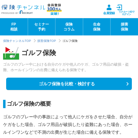
リクルートIDで
会員登録
ログイン
FP
セミナー
保険
生命
損害
相談
予約
コラム
保険
保険
保険チャンネルTOP
損害保険TOP
ゴルフ保険
ゴルフ保険
ゴルフのプレー中における自分のケガや他人のケガ、ゴルフ用品の破損・盗
難、ホールインワンの出費に備えられる保険です。
ゴルフ保険を比較・検討する
ゴルフ保険の概要
ゴルフのプレー中の事故によって他人にケガをさせた場合、自分が
ケガをした場合、ゴルフ用品が破損したり盗難にあった場合、ホー
ルインワンなどで不測の出費が生じた場合に備える保険です。