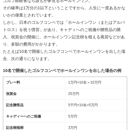
ゴルフ経験者なら誰もが夢見るホールインワン。
その確率は1万分の1以下ということですから、人生に一度あるかな
いかの偉業とされています。
しかし、日本のゴルフコンペでは「ホールインワン（またはアルバ
トロス）を祝う慣習」があり、キャディへのご祝儀や贈答品の購
入、祝賀会の開催に、ホールインワン記念樹を植える風習などがあ
り、多額の費用がかかります。
たとえば10名で開催したゴルフコンペでホールインワンを出した場
合、次の通りになります。
10名で開催したゴルフコンペでホールインワンを出した場合の例
プレー料
1万円×10名＝10万円
祝賀会
25万円
記念贈答品
5千円×10名=5万円
キャディーへのご祝儀
5万円
記念樹植樹
3万円