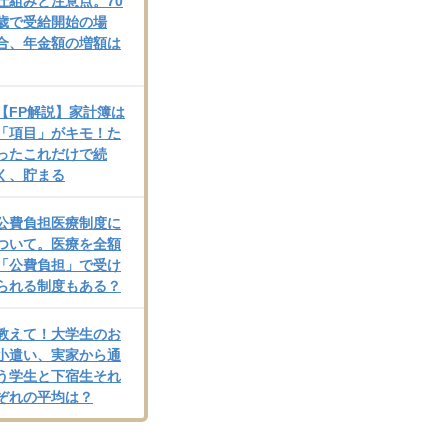
仕組みと注意点。70
歳で受給開始の場
合、年金額の増額は
【FP解説】家計簿は
「項目」がキモ！た
ったこれだけで続
く、貯まる
公費負担医療制度に
ついて。医療を全額
「公費負担」で受け
られる制度もある？
教えて！大学生のお
小遣い、実家から通
う学生と下宿生それ
ぞれの平均は？