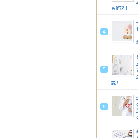
も解説！
4
5
説！
6