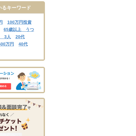
いるキーワード
円
100万円投資
65歳以上 うつ
人 3人
20代
500万円
40代