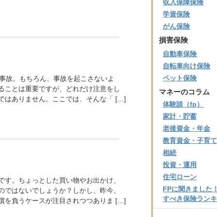
収入保障保険
学資保険
がん保険
損害保険
自動車保険
自転車向け保険
ペット保険
の事故。もちろん、事故を起こさないよ
ることは重要ですが、どれだけ注意をし
マネーのコラム
はありません。ここでは、そんな「 […]
体験談（fp）
家計・貯蓄
老後資金・年金
教育資金・子育て
相続
投資・運用
住宅ローン
です。ちょっとした買い物やお出かけ、
FPに聞きました
のではないでしょうか？しかし、昨今、
すべき保険ランキ
を負うケースが注目されつつありま […]