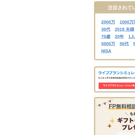
注目されて
2000万
1000万
30代
2019 夫婦
70歳
20年
1
5000万
50代
NISA