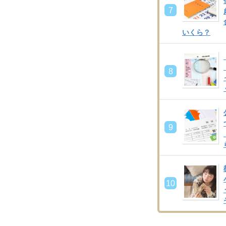
7
いくら？
8
9
10