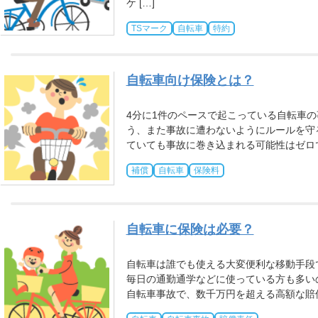
ケ […]
TSマーク
自転車
特約
自転車向け保険とは？
4分に1件のペースで起こっている自転車
う、また事故に遭わないようにルールを守
ていても事故に巻き込まれる可能性はゼロで
補償
自転車
保険料
自転車に保険は必要？
自転車は誰でも使える大変便利な移動手段
毎日の通勤通学などに使っている方も多い
自転車事故で、数千万円を超える高額な賠償