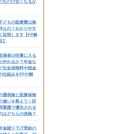
どれだけ安くなるか
子どもの医療費は無
料なの？わかりやす
く説明します【FP解
説】
配偶者の扶養に入る
か外れるか？年金な
ど社会保険料や税金
の仕組みをFPが解
介護保険と医療保険
の違いを教えて！訪
問看護で優先される
のはどちらの保険？
年金繰り下げ受給の