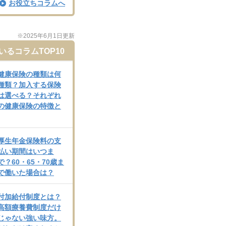
お役立ちコラムへ
※2025年6月1日更新
るコラムTOP10
健康保険の種類は何
種類？加入する保険
は選べる？それぞれ
の健康保険の特徴と
厚生年金保険料の支
払い期間はいつま
で？60・65・70歳ま
で働いた場合は？
付加給付制度とは？
高額療養費制度だけ
じゃない強い味方。