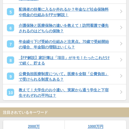
配偶者の扶養に入るか外れるか？年金など社会保険料
5
や税金の仕組みをFPが解説！
介護保険と医療保険の違いを教えて！訪問看護で優先
6
されるのはどちらの保険？
年金繰り下げ受給の仕組みと注意点。70歳で受給開始
7
の場合、年金額の増額はいくら？
【FP解説】家計簿は「項目」がキモ！たったこれだけ
8
で続く、貯まる
公費負担医療制度について。医療を全額「公費負担」
9
で受けられる制度もある？
教えて！大学生のお小遣い、実家から通う学生と下宿
10
生それぞれの平均は？
注目されているキーワード
2000万
1000万円