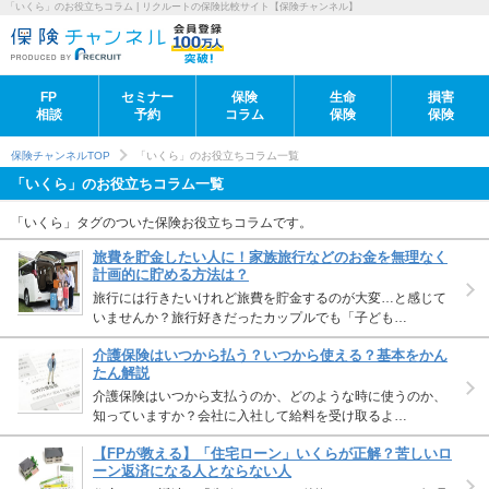
「いくら」のお役立ちコラム | リクルートの保険比較サイト【保険チャンネル】
FP
セミナー
保険
生命
損害
相談
予約
コラム
保険
保険
保険チャンネルTOP
「いくら」のお役立ちコラム一覧
「いくら」のお役立ちコラム一覧
「いくら」タグのついた保険お役立ちコラムです。
旅費を貯金したい人に！家族旅行などのお金を無理なく
計画的に貯める方法は？
旅行には行きたいけれど旅費を貯金するのが大変…と感じて
いませんか？旅行好きだったカップルでも「子ども…
介護保険はいつから払う？いつから使える？基本をかん
たん解説
介護保険はいつから支払うのか、どのような時に使うのか、
知っていますか？会社に入社して給料を受け取るよ…
【FPが教える】「住宅ローン」いくらが正解？苦しいロ
ーン返済になる人とならない人