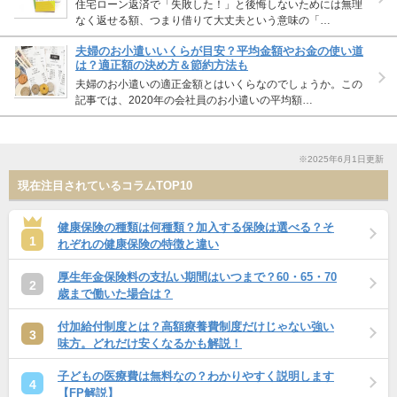
住宅ローン返済で「失敗した！」と後悔しないためには無理
なく返せる額、つまり借りて大丈夫という意味の「…
夫婦のお小遣いいくらが目安？平均金額やお金の使い道
は？適正額の決め方＆節約方法も
夫婦のお小遣いの適正金額とはいくらなのでしょうか。この
記事では、2020年の会社員のお小遣いの平均額…
※2025年6月1日更新
現在注目されているコラムTOP10
健康保険の種類は何種類？加入する保険は選べる？そ
1
れぞれの健康保険の特徴と違い
厚生年金保険料の支払い期間はいつまで？60・65・70
2
歳まで働いた場合は？
付加給付制度とは？高額療養費制度だけじゃない強い
3
味方。どれだけ安くなるかも解説！
子どもの医療費は無料なの？わかりやすく説明します
4
【FP解説】